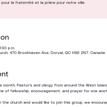
pour la fraternité et la prière pour notre ville.
ion
1:30 p.m.
hurch, 470 Brookhaven Ave, Dorval, QC H9S 2N7, Canada
ent
 month, Pastor's and clergy from around the West Islan
ime of fellowship, encouragement, and prayer for one anoth
 in the church and would like to join this group, we encour