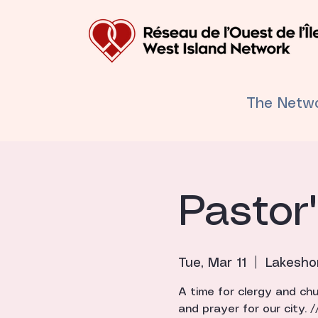
The Netw
Pastor
Tue, Mar 11
  |  
Lakesho
A time for clergy and chu
and prayer for our city. 