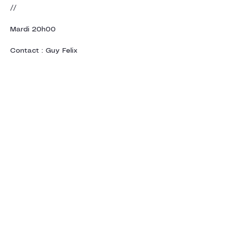
//
Mardi 20h00
Contact : Guy Felix
Partager cet
événement
Nous joindre