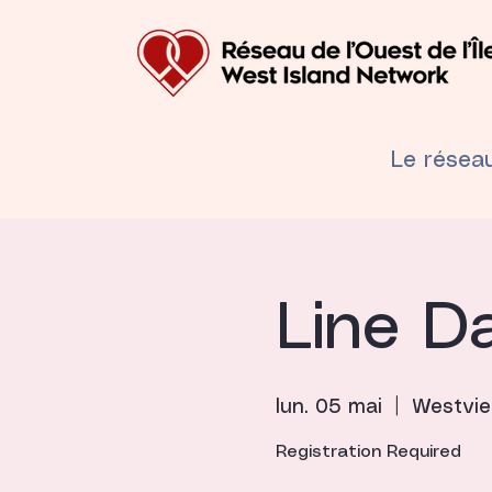
Le résea
Line D
lun. 05 mai
  |  
Westvie
Registration Required