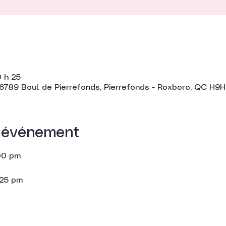
0 h 25
6789 Boul. de Pierrefonds, Pierrefonds - Roxboro, QC H9
l'événement
:00 pm
:25 pm