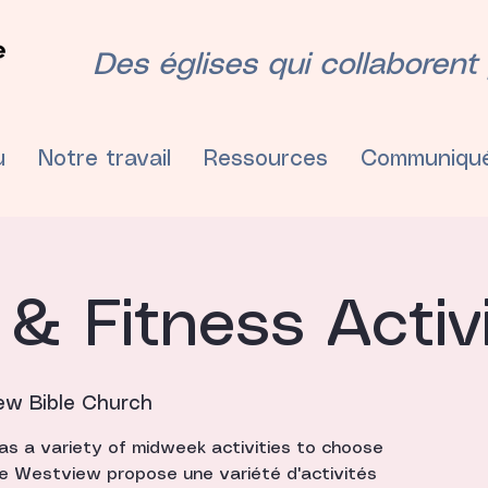
Des églises qui collaborent p
u
Notre travail
Ressources
Communiqu
& Fitness Activi
ew Bible Church
s a variety of midweek activities to choose
e de Westview propose une variété d'activités