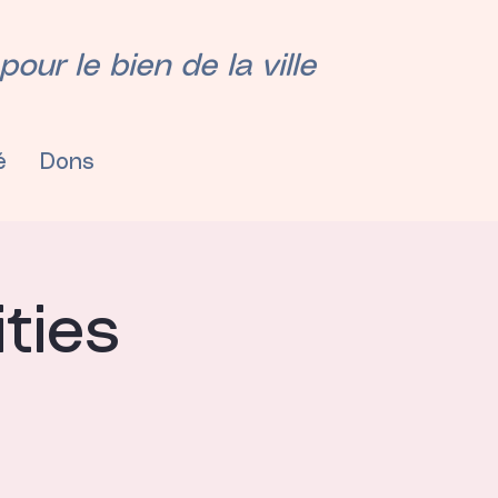
our le bien de la ville
é
Dons
ties