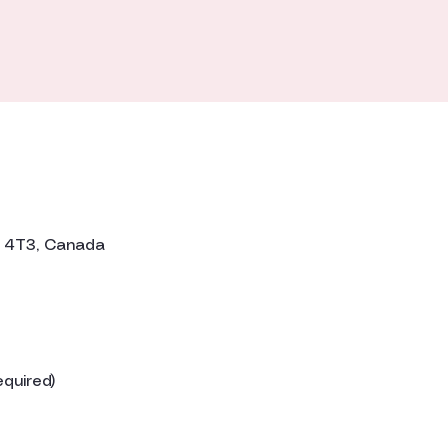
H 4T3, Canada
equired)