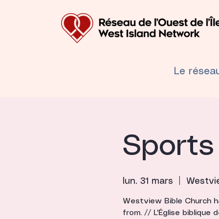
Le résea
Sports 
lun. 31 mars
  |  
Westvi
Westview Bible Church ha
from. // L'Église bibliqu