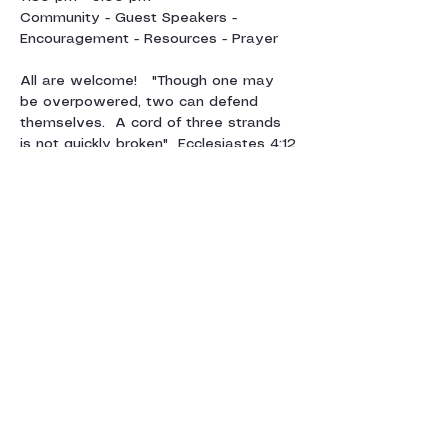
Community - Guest Speakers - 
Encouragement - Resources - Prayer
All are welcome!   "Though one may 
be overpowered, two can defend 
themselves.  A cord of three strands 
is not quickly broken"  Ecclesiastes 4:12
For more information, contact Julie 
Sparkes:  
juliesparkes@gmail.com
Afficher plus
Partager cet
événement