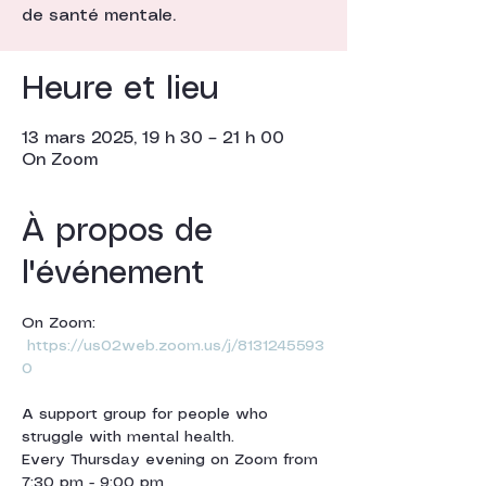
de santé mentale.
Heure et lieu
13 mars 2025, 19 h 30 – 21 h 00
On Zoom
À propos de
l'événement
On Zoom: 
https://us02web.zoom.us/j/8131245593
0
A support group for people who 
struggle with mental health.
Every Thursday evening on Zoom from 
7:30 pm - 9:00 pm 