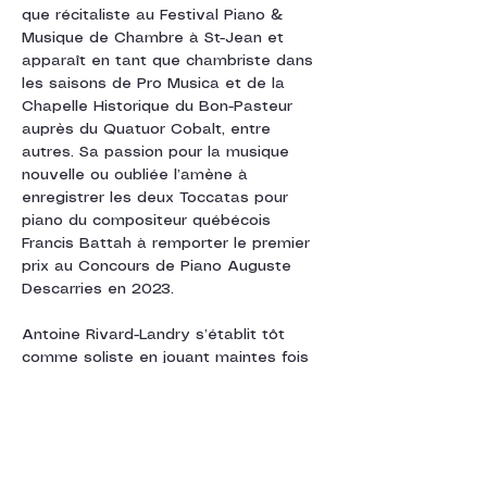
que récitaliste au Festival Piano & 
Musique de Chambre à St-Jean et 
apparaît en tant que chambriste dans 
les saisons de Pro Musica et de la 
Chapelle Historique du Bon-Pasteur 
auprès du Quatuor Cobalt, entre 
autres. Sa passion pour la musique 
nouvelle ou oubliée l’amène à 
enregistrer les deux Toccatas pour 
piano du compositeur québécois 
Francis Battah à remporter le premier 
prix au Concours de Piano Auguste 
Descarries en 2023.
Antoine Rivard-Landry s’établit tôt 
comme soliste en jouant maintes fois 
avec orchestre. Il se démarque dès 
l’âge de 12 ans en faisant ses débuts 
avec l’Orchestre métropolitain. Depuis, 
il a également eu la chance de jouer 
avec plusieurs ensembles, tels que 